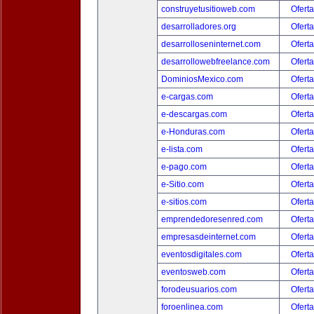
construyetusitioweb.com
Oferta
desarrolladores.org
Oferta
desarrolloseninternet.com
Oferta
desarrollowebfreelance.com
Oferta
DominiosMexico.com
Oferta
e-cargas.com
Oferta
e-descargas.com
Oferta
e-Honduras.com
Oferta
e-lista.com
Oferta
e-pago.com
Oferta
e-Sitio.com
Oferta
e-sitios.com
Oferta
emprendedoresenred.com
Oferta
empresasdeinternet.com
Oferta
eventosdigitales.com
Oferta
eventosweb.com
Oferta
forodeusuarios.com
Oferta
foroenlinea.com
Oferta